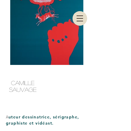
CAMILLE
SAUVAGE
A
uteur dessinatrice, sérigraphe,
graphiste et vidéast.