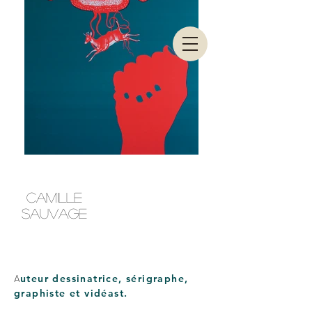
CAMILLE
SAUVAGE
A
uteur dessinatrice, sérigraphe,
graphiste et vidéast.